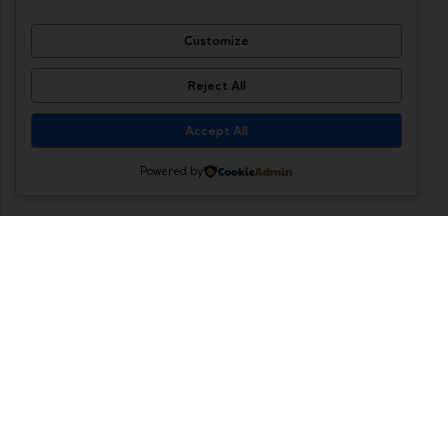
Customize
Reject All
Accept All
Powered by
C. Elena 173, Nativitas, Benito Juárez, 03500
Ciudad de México, CDMX
CÓMO LLEGAR
info@yclightmexico.mx
55 6811 2744