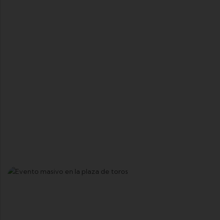
VERSATILIDAD
Iluminación De Eventos Y
Arquitectonica
Nada es demasiado Grande
Ver Mas
LIDERAZGO EN TECNOLOGÍA