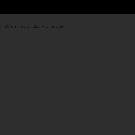
ALTA TECNOLOGIA
Cabezas Con Focos De Descarga
Y LED
Elementos para cada necesidad
Ver Mas