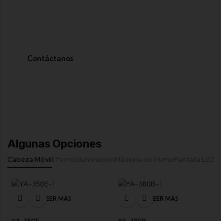
Solicita Asesoría De Uno
De Nuestros Expertos
Contáctanos
Algunas Opciones
Cabeza Móvil
Efectos
Iluminación
Máquina de Humo
Pantalla LED
LEER MÁS
LEER MÁS
YA-350E
YA-380B