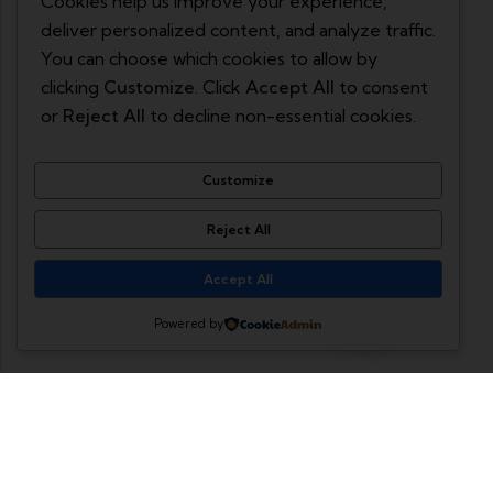
Cookies help us improve your experience,
deliver personalized content, and analyze traffic.
You can choose which cookies to allow by
clicking
Customize
. Click
Accept All
to consent
or
Reject All
to decline non-essential cookies.
Customize
Reject All
Accept All
Powered by