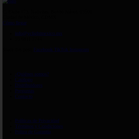
C. Elena 173, Nativitas, Benito Juárez, 03500
Ciudad de México, CDMX
Cómo llegar
info@yclightmexico.mx
55 6811 2744
Share this post:
Facebook
TikTok
Instagram
Información
¿Quiénes somos?
Catálogo
Distribuidores
Preguntas
Contacto
Legales
Políticas de Privacidad
Términos y Condiciones
Póliza de Garantía