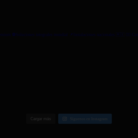
remium
⚽️Soluciones integrales mundial
📌Instalaciones nacionales 🇲🇽
👇🏼 Cot
Cargar más
Síguenos en Instagram