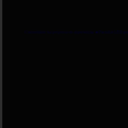
Instagram YC Light México
Yclightmexico.mx
Convertimos tus proyectos en experiencias
🔥Pantallas LED p