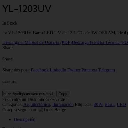
YL-1203UV
In Stock
La YL-1203UV Barra LED UV de 12 LEDs de 3W OSRAM, ideal para crea
Descarga el Manual de Usuario (PDF)
Descarga la Ficha Técnica (P
Share
Share
Share this post:
Facebook
LinkedIn
Twitter
Pinterest
Telegram
Copy URL
Copy
Encuentra un Distribuidor cerca de ti
Categorías:
Arquitectónica
,
Iluminación
Etiquetas:
30W
,
Barra
,
LED
Compra segura con
Descripción