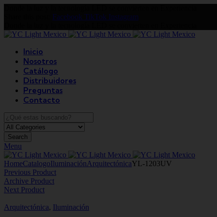
Donde la luz y la tecnología LED se convierten
en Experiencia
Share this post:
Facebook
TikTok
Instagram
Donde la luz y la tecnología LED se convierten
en Experiencia
Inicio
Nosotros
Catálogo
Distribuidores
Preguntas
Contacto
Search
Menu
Home
Catalogo
Iluminación
Arquitectónica
YL-1203UV
Previous Product
Archive Product
Next Product
Arquitectónica
,
Iluminación